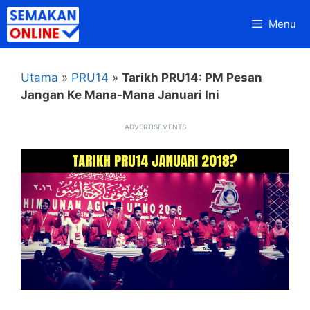
Skip
Menu
to
content
Utama
»
PRU14
»
Tarikh PRU14: PM Pesan
Jangan Ke Mana-Mana Januari Ini
ADVERTISEMENTS