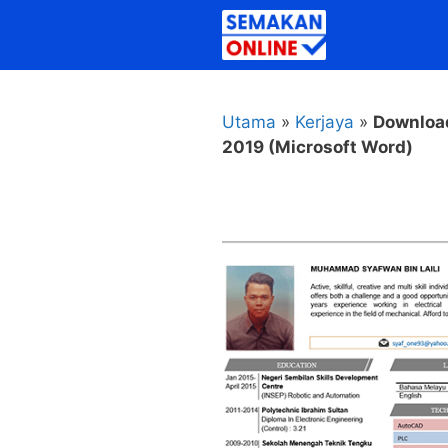
Skip
to
content
Utama
»
Kerjaya
»
Download
2019 (Microsoft Word)