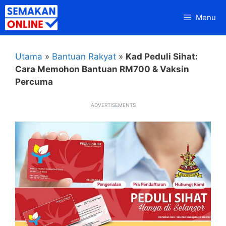
Skip
Menu
to
content
Utama
»
Bantuan Rakyat
»
Kad Peduli Sihat:
Cara Memohon Bantuan RM700 & Vaksin
Percuma
ADVERTISEMENTS