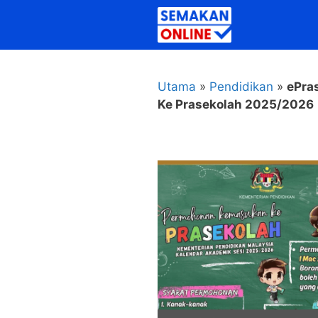
Skip
to
content
Utama
»
Pendidikan
»
ePra
Ke Prasekolah 2025/2026