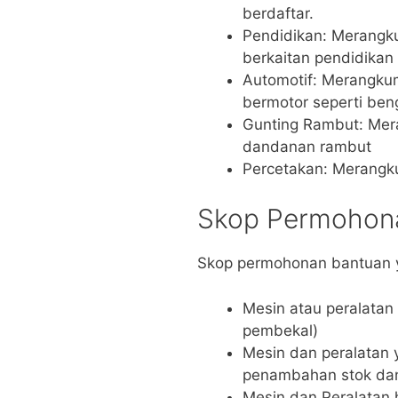
berdaftar.
Pendidikan: Merangk
berkaitan pendidikan 
Automotif: Merangku
bermotor seperti beng
Gunting Rambut: Mer
dandanan rambut
Percetakan: Merangk
Skop Permohon
Skop permohonan bantuan ya
Mesin atau peralatan 
pembekal)
Mesin dan peralatan 
penambahan stok dan
Mesin dan Peralatan