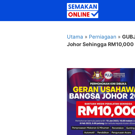
Skip
to
content
Utama
»
Perniagaan
»
GUBJ
Johor Sehingga RM10,000