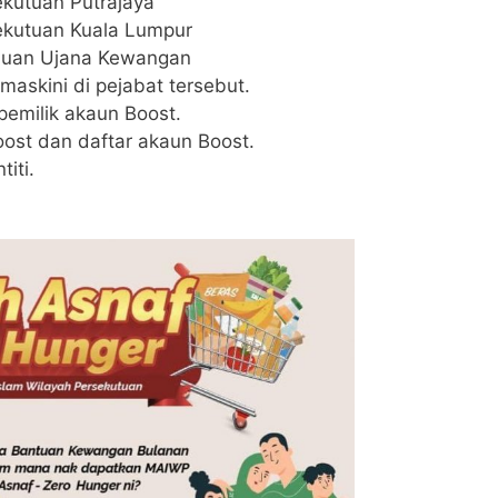
kutuan Putrajaya
ekutuan Kuala Lumpur
buan Ujana Kewangan
askini di pejabat tersebut.
pemilik akaun Boost.
oost dan daftar akaun Boost.
iti.