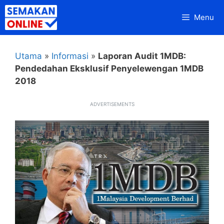
Skip
Menu
to
content
Utama
»
Informasi
»
Laporan Audit 1MDB:
Pendedahan Eksklusif Penyelewengan 1MDB
2018
ADVERTISEMENTS