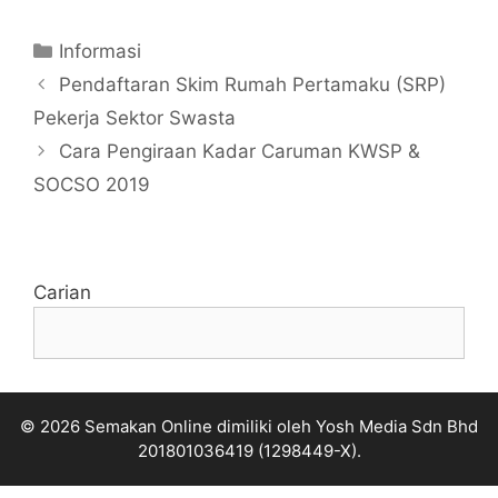
Categories
Informasi
Pendaftaran Skim Rumah Pertamaku (SRP)
Pekerja Sektor Swasta
Cara Pengiraan Kadar Caruman KWSP &
SOCSO 2019
Carian
© 2026 Semakan Online dimiliki oleh Yosh Media Sdn Bhd
201801036419 (1298449-X).