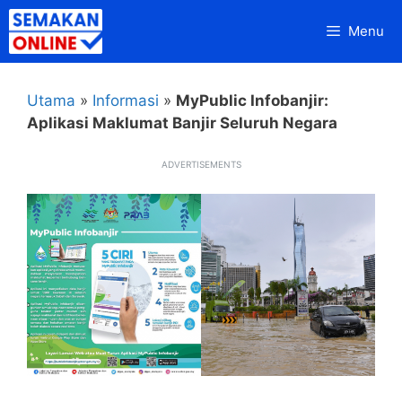
Skip
Menu
to
content
Utama
»
Informasi
»
MyPublic Infobanjir:
Aplikasi Maklumat Banjir Seluruh Negara
ADVERTISEMENTS