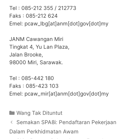
Tel : 085-212 355 / 212773
Faks : 085-212 624
Emel: pcaw_lbg[at]anm[dot]gov[dot]my
JANM Cawangan Miri
Tingkat 4, Yu Lan Plaza,
Jalan Brooke,
98000 Miri, Sarawak.
Tel : 085-442 180
Faks : 085-423 103
Emel: pcaw_mir[at]anm[dot]gov[dot]my
Categories
Wang Tak Dituntut
Semakan SPA8i: Pendaftaran Pekerjaan
Dalam Perkhidmatan Awam