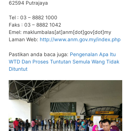
62594 Putrajaya
Tel : 03 – 8882 1000
Faks : 03 – 8882 1042
Emel: maklumbalas[at]anm[dot]gov[dot]my
Laman Web:
http://www.anm.gov.my/index.php
Pastikan anda baca juga:
Pengenalan Apa Itu
WTD Dan Proses Tuntutan Semula Wang Tidak
Dituntut