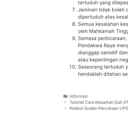
tertuduh yang dilepa
Jaminan tidak boleh 
dipertuduh atas kesa
Semua kesalahan kes
oleh Mahkamah Tingg
Semasa perbicaraan,
Pendakwa Raya meng
dianggap sensitif d
atau kepentingan neg
Seseorang tertuduh y
hendaklah ditahan s
Categories
Informasi
Tutorial Cara Keluarkan Duit
Koleksi Soalan Percubaan UP