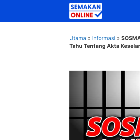
Skip
to
content
Utama
»
Informasi
»
SOSMA 
Tahu Tentang Akta Kesel