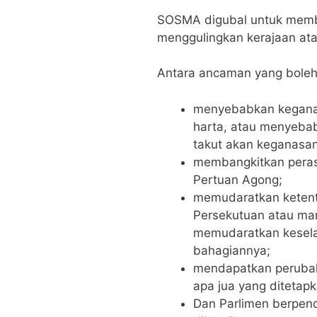
SOSMA digubal untuk memb
menggulingkan kerajaan at
Antara ancaman yang bole
menyebabkan keganas
harta, atau menyeba
takut akan keganasan 
membangkitkan perasa
Pertuan Agong;
memudaratkan keten
Persekutuan atau ma
memudaratkan kesel
bahagiannya;
mendapatkan perubah
apa jua yang ditetap
Dan Parlimen berpend