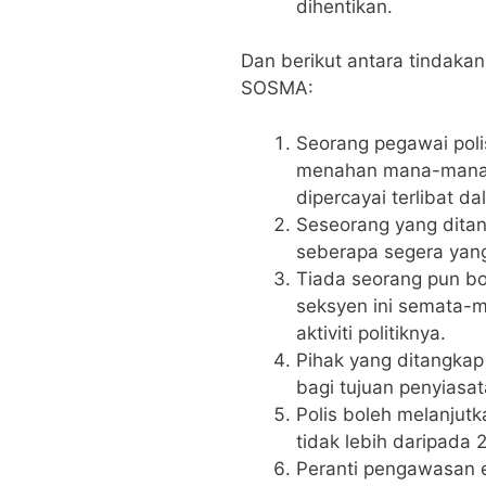
dihentikan.
Dan berikut antara tindak
SOSMA:
Seorang pegawai pol
menahan mana-mana p
dipercayai terlibat d
Seseorang yang dita
seberapa segera yang
Tiada seorang pun bo
seksyen ini semata-m
aktiviti politiknya.
Pihak yang ditangkap
bagi tujuan penyiasat
Polis boleh melanjut
tidak lebih daripada 2
Peranti pengawasan e