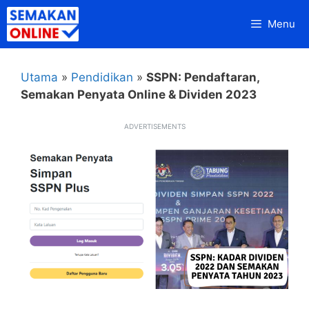
Skip
Menu
to
content
Utama
»
Pendidikan
»
SSPN: Pendaftaran,
Semakan Penyata Online & Dividen 2023
ADVERTISEMENTS