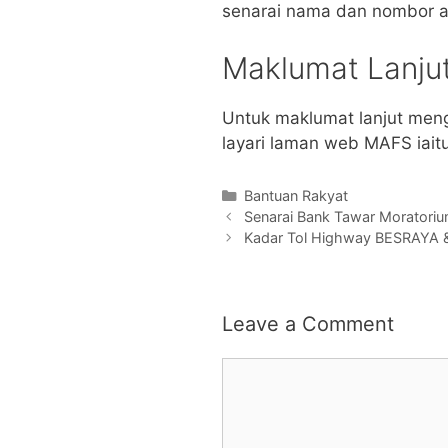
senarai nama dan nombor a
Maklumat Lanju
Untuk maklumat lanjut meng
layari laman web MAFS iait
Categories
Bantuan Rakyat
Senarai Bank Tawar Moratori
Kadar Tol Highway BESRAYA &
Leave a Comment
Comment