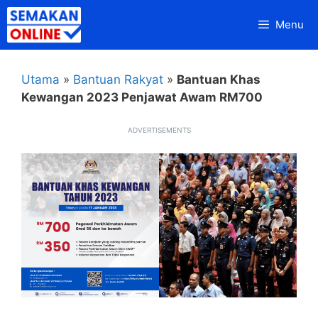
Skip
Menu
to
content
Utama
»
Bantuan Rakyat
»
Bantuan Khas
Kewangan 2023 Penjawat Awam RM700
ADVERTISEMENTS