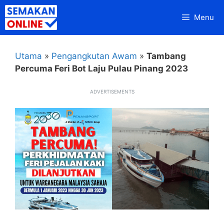
Skip
Menu
to
content
Utama
»
Pengangkutan Awam
»
Tambang
Percuma Feri Bot Laju Pulau Pinang 2023
ADVERTISEMENTS