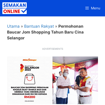
Skip
Menu
to
content
Utama
»
Bantuan Rakyat
»
Permohonan
Baucar Jom Shopping Tahun Baru Cina
Selangor
ADVERTISEMENTS