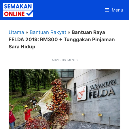
Skip
Menu
to
content
Utama
»
Bantuan Rakyat
»
Bantuan Raya
FELDA 2019: RM300 + Tunggakan Pinjaman
Sara Hidup
ADVERTISEMENTS