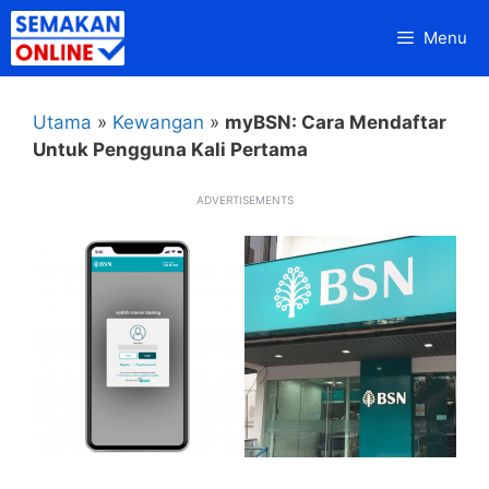
Skip
Menu
to
content
Utama
»
Kewangan
»
myBSN: Cara Mendaftar
Untuk Pengguna Kali Pertama
ADVERTISEMENTS