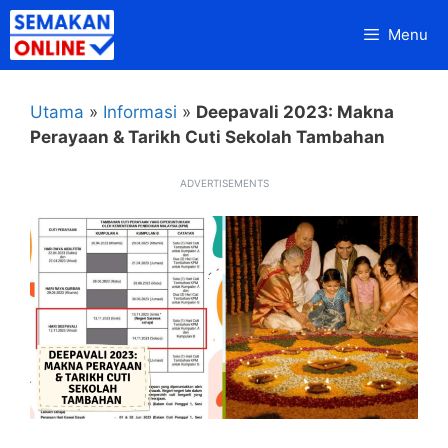
Skip
Menu
to
content
Utama
»
Informasi
»
Deepavali 2023: Makna
Perayaan & Tarikh Cuti Sekolah Tambahan
ADVERTISEMENTS