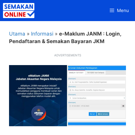
Skip
Menu
to
content
Utama
»
Informasi
»
e-Maklum JANM : Login,
Pendaftaran & Semakan Bayaran JKM
ADVERTISEMENTS