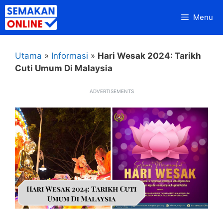
Skip
Menu
to
content
Utama
»
Informasi
»
Hari Wesak 2024: Tarikh
Cuti Umum Di Malaysia
ADVERTISEMENTS