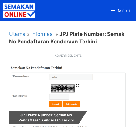
Skip
Menu
to
content
Utama
»
Informasi
»
JPJ Plate Number: Semak
No Pendaftaran Kenderaan Terkini
ADVERTISEMENTS