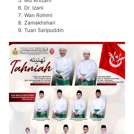
Md Anizam
Dr. Izani
Wan Rohimi
Zamakhshari
Tuan Saripuddin