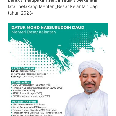
latar belakang Menteri_Besar Kelantan bagi
tahun 2023: