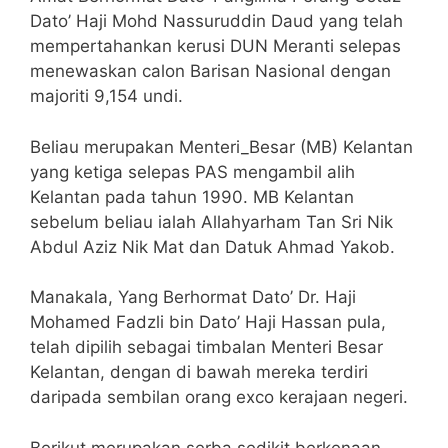
Dato’ Haji Mohd Nassuruddin Daud yang telah
mempertahankan kerusi DUN Meranti selepas
menewaskan calon Barisan Nasional dengan
majoriti 9,154 undi.
Beliau merupakan Menteri_Besar (MB) Kelantan
yang ketiga selepas PAS mengambil alih
Kelantan pada tahun 1990. MB Kelantan
sebelum beliau ialah Allahyarham Tan Sri Nik
Abdul Aziz Nik Mat dan Datuk Ahmad Yakob.
Manakala, Yang Berhormat Dato’ Dr. Haji
Mohamed Fadzli bin Dato’ Haji Hassan pula,
telah dipilih sebagai timbalan Menteri Besar
Kelantan, dengan di bawah mereka terdiri
daripada sembilan orang exco kerajaan negeri.
Berikut merupakan serba sedikit berkenaan