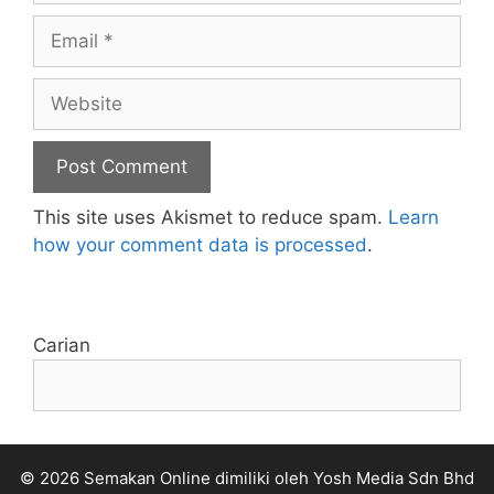
Email
Website
This site uses Akismet to reduce spam.
Learn
how your comment data is processed
.
Carian
© 2026 Semakan Online dimiliki oleh Yosh Media Sdn Bhd