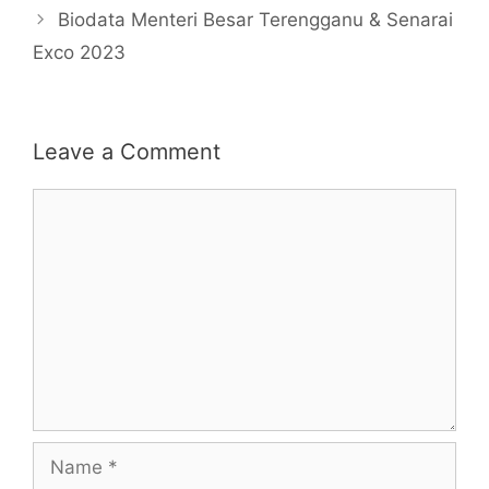
Biodata Menteri Besar Terengganu & Senarai
Exco 2023
Leave a Comment
Comment
Name