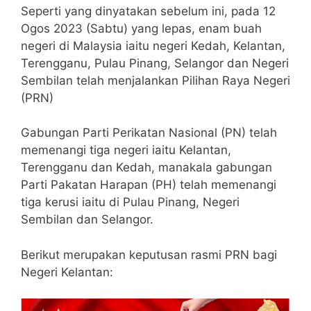
Seperti yang dinyatakan sebelum ini, pada 12
Ogos 2023 (Sabtu) yang lepas, enam buah
negeri di Malaysia iaitu negeri Kedah, Kelantan,
Terengganu, Pulau Pinang, Selangor dan Negeri
Sembilan telah menjalankan Pilihan Raya Negeri
(PRN)
Gabungan Parti Perikatan Nasional (PN) telah
memenangi tiga negeri iaitu Kelantan,
Terengganu dan Kedah, manakala gabungan
Parti Pakatan Harapan (PH) telah memenangi
tiga kerusi iaitu di Pulau Pinang, Negeri
Sembilan dan Selangor.
Berikut merupakan keputusan rasmi PRN bagi
Negeri Kelantan: