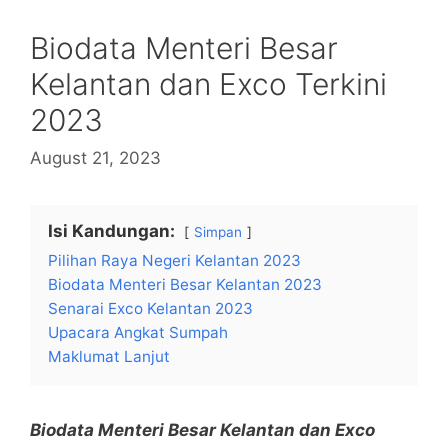
Biodata Menteri Besar
Kelantan dan Exco Terkini
2023
August 21, 2023
Isi Kandungan:
Simpan
Pilihan Raya Negeri Kelantan 2023
Biodata Menteri Besar Kelantan 2023
Senarai Exco Kelantan 2023
Upacara Angkat Sumpah
Maklumat Lanjut
Biodata Menteri Besar Kelantan dan Exco