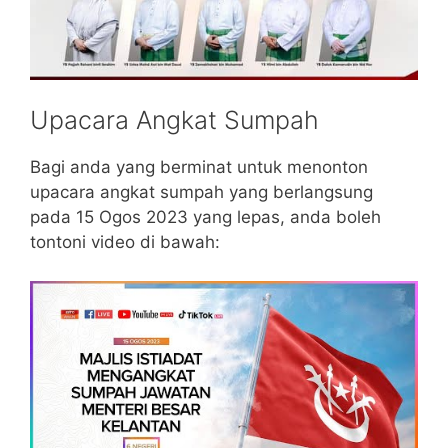
Upacara Angkat Sumpah
Bagi anda yang berminat untuk menonton
upacara angkat sumpah yang berlangsung
pada 15 Ogos 2023 yang lepas, anda boleh
tontoni video di bawah: