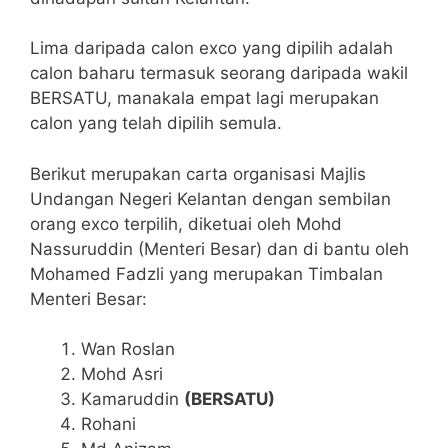
Lima daripada calon exco yang dipilih adalah
calon baharu termasuk seorang daripada wakil
BERSATU, manakala empat lagi merupakan
calon yang telah dipilih semula.
Berikut merupakan carta organisasi Majlis
Undangan Negeri Kelantan dengan sembilan
orang exco terpilih, diketuai oleh Mohd
Nassuruddin (Menteri Besar) dan di bantu oleh
Mohamed Fadzli yang merupakan Timbalan
Menteri Besar:
Wan Roslan
Mohd Asri
Kamaruddin
(BERSATU)
Rohani