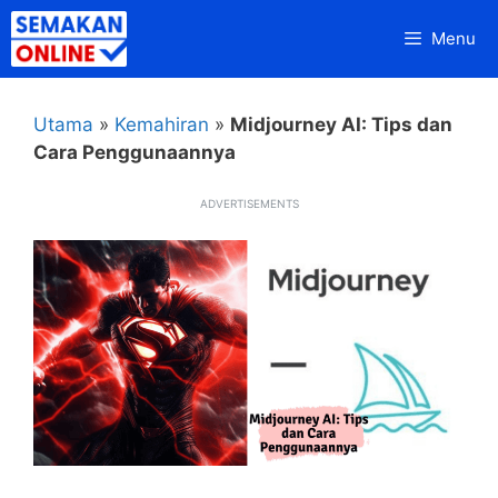
Skip
Menu
to
content
Utama
»
Kemahiran
»
Midjourney AI: Tips dan
Cara Penggunaannya
ADVERTISEMENTS