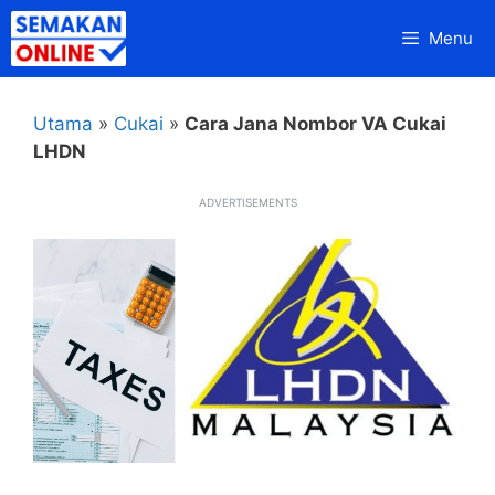
Skip
Menu
to
content
Utama
»
Cukai
»
Cara Jana Nombor VA Cukai
LHDN
ADVERTISEMENTS