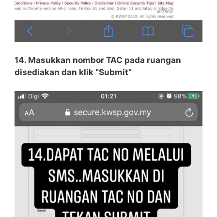
14. Masukkan nombor TAC pada ruangan
disediakan dan klik “Submit”