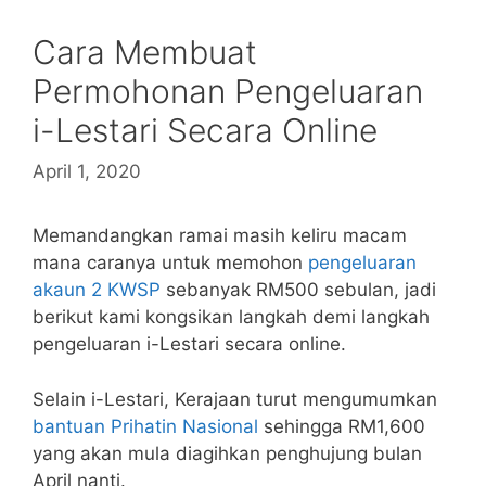
Cara Membuat
Permohonan Pengeluaran
i-Lestari Secara Online
April 1, 2020
Memandangkan ramai masih keliru macam
mana caranya untuk memohon
pengeluaran
akaun 2 KWSP
sebanyak RM500 sebulan, jadi
berikut kami kongsikan langkah demi langkah
pengeluaran i-Lestari secara online.
Selain i-Lestari, Kerajaan turut mengumumkan
bantuan Prihatin Nasional
sehingga RM1,600
yang akan mula diagihkan penghujung bulan
April nanti.