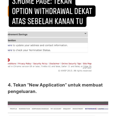
4. Tekan “New Application” untuk membuat
pengeluaran.