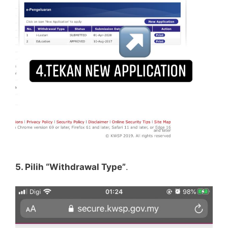
5. Pilih “Withdrawal Type”
.