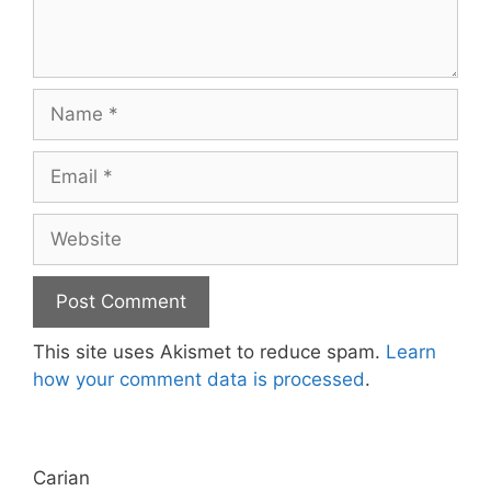
Name
Email
Website
This site uses Akismet to reduce spam.
Learn
how your comment data is processed
.
Carian