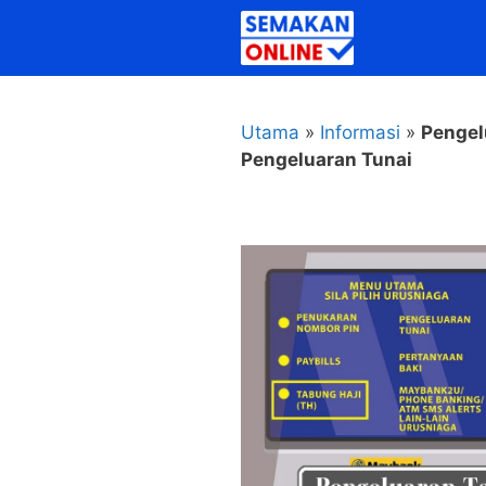
Skip
to
content
Utama
»
Informasi
»
Pengel
Pengeluaran Tunai