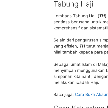
Tabung Haji
Lembaga Tabung Haji (
TH
)
sentiasa berusaha untuk m
komprehensif dan sistemati
Selain dari pengurusan sim
yang efisien,
TH
turut menja
nilai tambah kepada para p
Sebagai umat Islam di Malay
menyimpan menggunakan tabu
simpanan kita nanti, dengan
melakukan ibadah Haji.
Baca juga:
Cara Buka Akaun