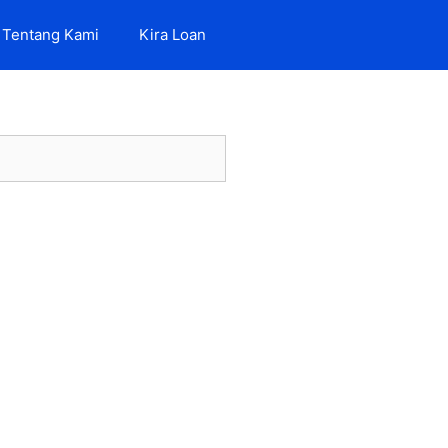
Tentang Kami
Kira Loan