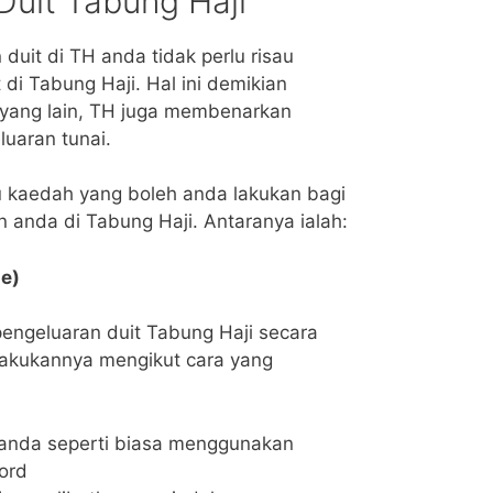
Duit Tabung Haji
uit di TH anda tidak perlu risau
di Tabung Haji. Hal ini demikian
 yang lain, TH juga membenarkan
uaran tunai.
u kaedah yang boleh anda lakukan bagi
 anda di Tabung Haji. Antaranya ialah:
ne)
pengeluaran duit Tabung Haji secara
elakukannya mengikut cara yang
 anda seperti biasa menggunakan
ord