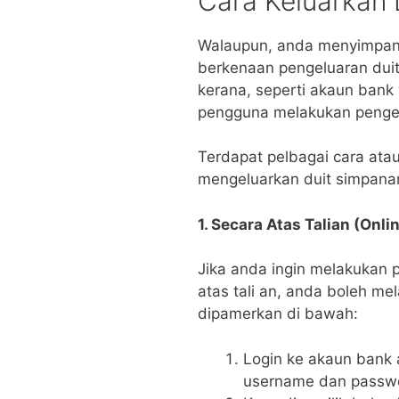
Cara Keluarkan 
Walaupun, anda menyimpan d
berkenaan pengeluaran duit 
kerana, seperti akaun bank
pengguna melakukan pengel
Terdapat pelbagai cara ata
mengeluarkan duit simpanan
1. Secara Atas Talian (Onli
Jika anda ingin melakukan 
atas tali an, anda boleh m
dipamerkan di bawah:
Login ke akaun bank
username dan passw