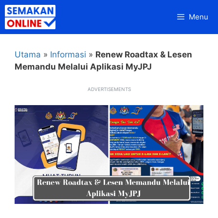
Skip
Menu
to
content
Utama
»
Informasi
»
Renew Roadtax & Lesen
Memandu Melalui Aplikasi MyJPJ
ADVERTISEMENTS