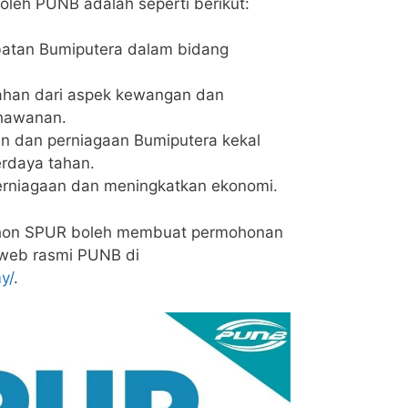
oleh PUNB adalah seperti berikut:
batan Bumiputera dalam bidang
han dari aspek kewangan dan
hawanan.
 dan perniagaan Bumiputera kekal
rdaya tahan.
perniagaan dan meningkatkan ekonomi.
hon SPUR boleh membuat permohonan
n web rasmi PUNB di
y/
.