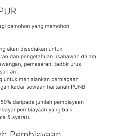
SPUR
bagi pemohon yang memohon
ang akan disediakan untuk
iran dan pengetahuan usahawan dalam
ewangan, pemasaran, tadbir urus
usan am.
 untuk menjalankan perniagaan
engan kadar sewaan hartanah PUNB
ga 50% daripada jumlah pembiayaan
mbayar pembiayaan yang baik
ma & syarat).
oh Pembiayaan