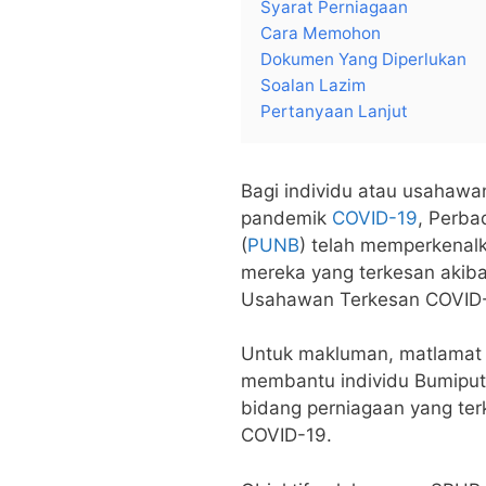
Syarat Perniagaan
Cara Memohon
Dokumen Yang Diperlukan
Soalan Lazim
Pertanyaan Lanjut
Bagi individu atau usahawa
pandemik
COVID-19
, Perb
(
PUNB
) telah memperkenal
mereka yang terkesan akib
Usahawan Terkesan COVID-
Untuk makluman, matlamat
membantu individu Bumipute
bidang perniagaan yang te
COVID-19.