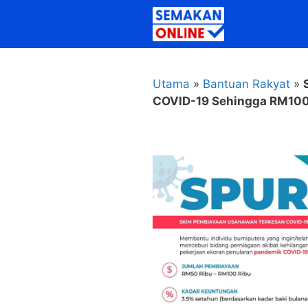
Skip
to
content
Utama
»
Bantuan Rakyat
»
COVID-19 Sehingga RM10