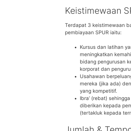
Keistimewaan 
Terdapat 3 keistimewaan 
pembiayaan SPUR iaitu:
Kursus dan latihan y
meningkatkan kemah
bidang pengurusan k
korporat dan pengur
Usahawan berpeluang
mereka (jika ada) d
yang kompetitif.
Ibra’ (rebat) sehing
diberikan kepada pe
(tertakluk kepada ter
Jumlah & Temp