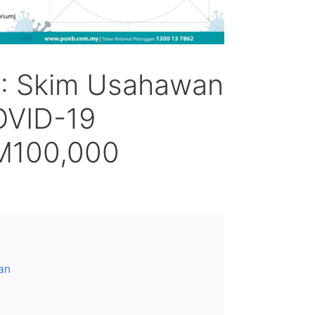
: Skim Usahawan
OVID-19
M100,000
an