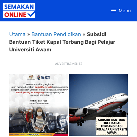
Skip
Menu
to
content
Utama
»
Bantuan Pendidikan
»
Subsidi
Bantuan Tiket Kapal Terbang Bagi Pelajar
Universiti Awam
ADVERTISEMENTS