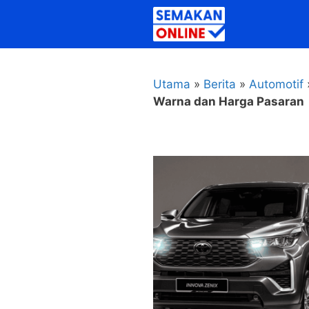
Skip
to
content
Utama
»
Berita
»
Automotif
Warna dan Harga Pasaran