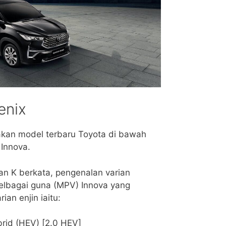
enix
akan model terbaru Toyota di bawah
Innova.
an K berkata, pengenalan varian
pelbagai guna (MPV) Innova yang
an enjin iaitu:
brid (HEV) [2.0 HEV]