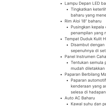
Lampu Depan LED ba
Tingkatkan keterl
baharu yang mene
Rim Aloi 18” baharu
Pusingkan kepala d
penampilan yang me
Tempat Duduk Kulit 
Disambut dengan k
sepenuhnya di seti
Panel Instrumen Cah
Tentukan semula 
mudah diletakkan 
Paparan Berbilang M
Paparan automoti
kenderaan yang an
selesa di hadapan
Auto AC Baharu
Kawal suhu dan p