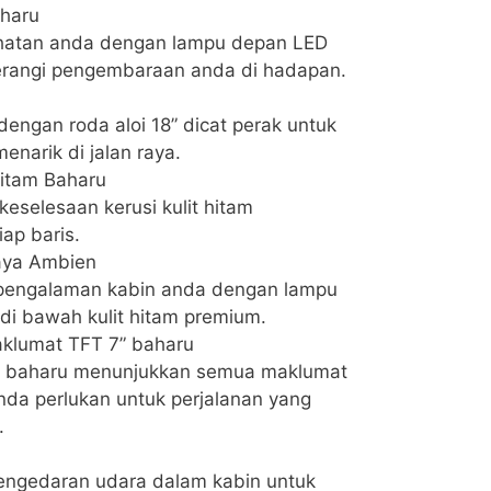
haru
ihatan anda dengan lampu depan LED
rangi pengembaraan anda di hadapan.
engan roda aloi 18” dicat perak untuk
narik di jalan raya.
Hitam Baharu
eselesaan kerusi kulit hitam
ap baris.
aya Ambien
pengalaman kabin anda dengan lampu
di bawah kulit hitam premium.
aklumat TFT 7” baharu
f baharu menunjukkan semua maklumat
da perlukan untuk perjalanan yang
.
engedaran udara dalam kabin untuk