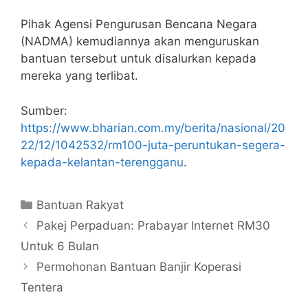
Pihak Agensi Pengurusan Bencana Negara
(NADMA) kemudiannya akan menguruskan
bantuan tersebut untuk disalurkan kepada
mereka yang terlibat.
Sumber:
https://www.bharian.com.my/berita/nasional/20
22/12/1042532/rm100-juta-peruntukan-segera-
kepada-kelantan-terengganu
.
Categories
Bantuan Rakyat
Pakej Perpaduan: Prabayar Internet RM30
Untuk 6 Bulan
Permohonan Bantuan Banjir Koperasi
Tentera