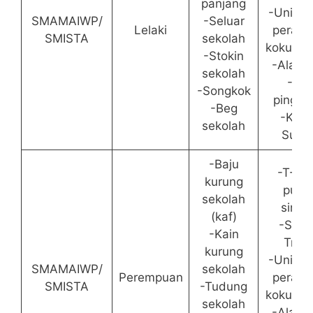
panjang
-Unifor
SMAMAIWP/
-Seluar
Lelaki
perala
SMISTA
sekolah
kokurik
-Stokin
-Alat tu
sekolah
-Tali
-Songkok
pingga
-Beg
-Kasu
sekolah
Suka
-Baju
-T-Shi
kurung
putih
sekolah
single
(kaf)
-Selu
-Kain
Trac
kurung
-Unifor
SMAMAIWP/
sekolah
Perempuan
perala
SMISTA
-Tudung
kokurik
sekolah
-Alat tu