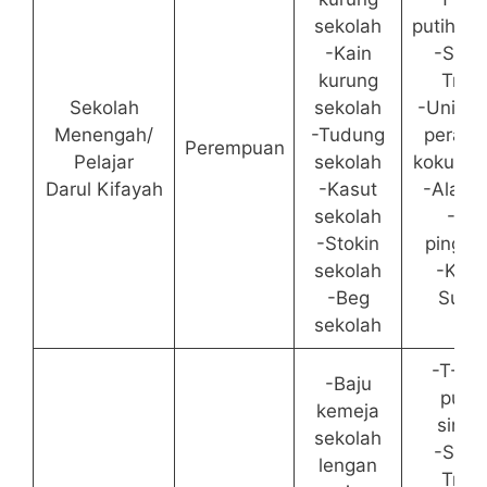
sekolah
putih/sin
-Kain
-Selu
kurung
Trac
Sekolah
sekolah
-Unifor
Menengah/
-Tudung
perala
Perempuan
Pelajar
sekolah
kokurik
Darul Kifayah
-Kasut
-Alat tu
sekolah
-Tali
-Stokin
pingga
sekolah
-Kasu
-Beg
Suka
sekolah
-T-Shi
-Baju
putih
kemeja
single
sekolah
-Selu
lengan
Trac