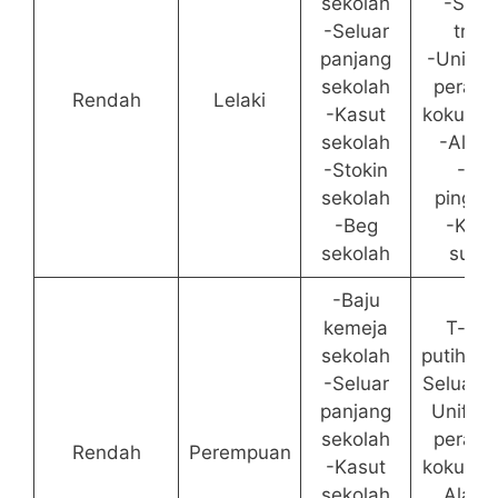
sekolah
-Selu
-Seluar
track
panjang
-Unifor
sekolah
perala
Rendah
Lelaki
-Kasut
kokurik
sekolah
-Alatul
-Stokin
-Tali
sekolah
pingga
-Beg
-Kasu
sekolah
suka
-Baju
kemeja
T-shir
sekolah
putih/sin
-Seluar
Seluar t
panjang
Unifor
sekolah
perala
Rendah
Perempuan
-Kasut
kokurik
sekolah
Alatul