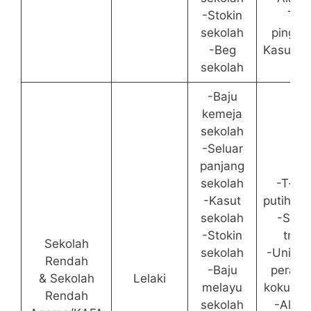
-Stokin
Tali
sekolah
pingga
-Beg
Kasut s
sekolah
-Baju
kemeja
sekolah
-Seluar
panjang
sekolah
-T-shi
-Kasut
putih/sin
sekolah
-Selu
-Stokin
track
Sekolah
sekolah
-Unifor
Rendah
-Baju
perala
& Sekolah
Lelaki
melayu
kokurik
Rendah
sekolah
-Alatul