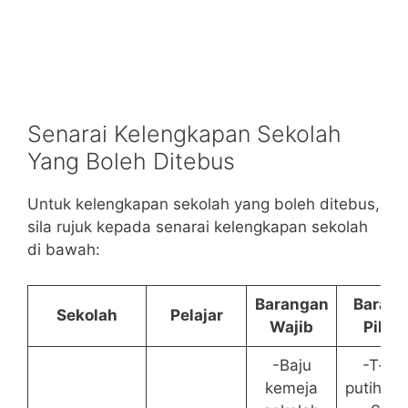
Senarai Kelengkapan Sekolah
Yang Boleh Ditebus
Untuk kelengkapan sekolah yang boleh ditebus,
sila rujuk kepada senarai kelengkapan sekolah
di bawah:
Barangan
Baran
Sekolah
Pelajar
Wajib
Pilih
-Baju
-T-shi
kemeja
putih/sin