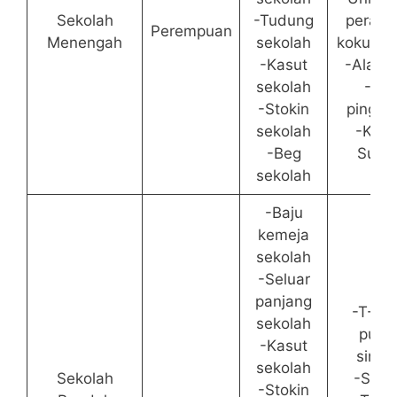
Sekolah
-Tudung
perala
Perempuan
Menengah
sekolah
kokurik
-Kasut
-Alat tu
sekolah
-Tali
-Stokin
pingga
sekolah
-Kasu
-Beg
Suka
sekolah
-Baju
kemeja
sekolah
-Seluar
panjang
-T-Shi
sekolah
putih
-Kasut
single
sekolah
Sekolah
-Selu
-Stokin