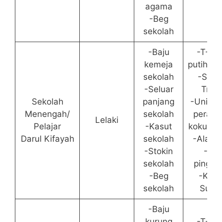
agama
-Beg
sekolah
-Baju
-T-Shi
kemeja
putih/sin
sekolah
-Selu
-Seluar
Trac
Sekolah
panjang
-Unifor
Menengah/
sekolah
perala
Lelaki
Pelajar
-Kasut
kokurik
Darul Kifayah
sekolah
-Alat tu
-Stokin
-Tali
sekolah
pingga
-Beg
-Kasu
sekolah
Suka
-Baju
kurung
-T-Shi