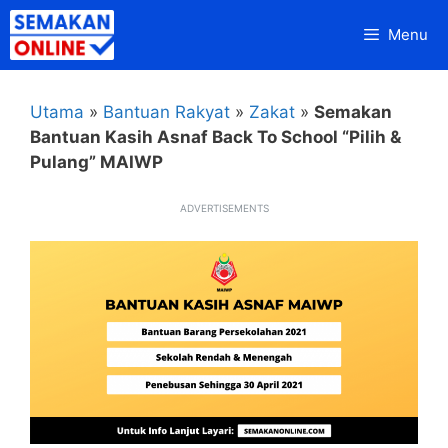
Skip
Menu
to
content
Utama
»
Bantuan Rakyat
»
Zakat
»
Semakan
Bantuan Kasih Asnaf Back To School “Pilih &
Pulang” MAIWP
ADVERTISEMENTS