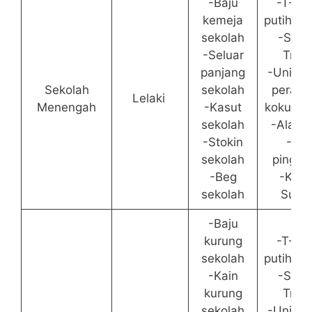
-Baju
-T-Shi
kemeja
putih/sin
sekolah
-Selu
-Seluar
Trac
panjang
-Unifor
Sekolah
sekolah
perala
Lelaki
Menengah
-Kasut
kokurik
sekolah
-Alat tu
-Stokin
-Tali
sekolah
pingga
-Beg
-Kasu
sekolah
Suka
-Baju
kurung
-T-Shi
sekolah
putih/sin
-Kain
-Selu
kurung
Trac
sekolah
-Unifor