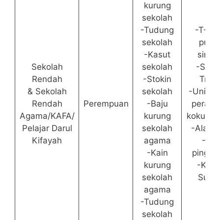
kurung
sekolah
-Tudung
-T-Shi
sekolah
putih
-Kasut
single
Sekolah
sekolah
-Selu
Rendah
-Stokin
Trac
& Sekolah
sekolah
-Unifor
Rendah
Perempuan
-Baju
perala
Agama/KAFA/
kurung
kokurik
Pelajar Darul
sekolah
-Alat tu
Kifayah
agama
-Tali
-Kain
pingga
kurung
-Kasu
sekolah
Suka
agama
-Tudung
sekolah