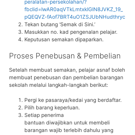
peralatan-persekolahan/?
fbclid=IwAR0aqVTkLmtxkIGlN8JVKZ_19_
pQEQVZ-fAof7BRT4uO1ZSJUbNHudthryc
Tekan butang ‘Semak di Sini.’
Masukkan no. kad pengenalan pelajar.
Keputusan semakan dipaparkan.
Proses Penebusan & Pembelian
Setelah membuat semakan, pelajar asnaf boleh
membuat penebusan dan pembelian barangan
sekolah melalui langkah-langkah berikut:
Pergi ke pasaraya/kedai yang berdaftar.
Pilih barang keperluan.
Setiap penerima
bantuan diwajibkan untuk membeli
barangan wajib terlebih dahulu yang