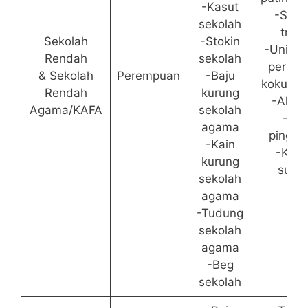
-Kasut
-Selu
sekolah
track
Sekolah
-Stokin
-Unifor
Rendah
sekolah
perala
& Sekolah
Perempuan
-Baju
kokurik
Rendah
kurung
-Alatul
Agama/KAFA
sekolah
-Tali
agama
pingga
-Kain
-Kasu
kurung
suka
sekolah
agama
-Tudung
sekolah
agama
-Beg
sekolah