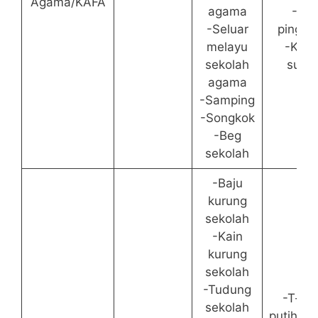
Agama/KAFA
agama
-Tali
-Seluar
pingga
melayu
-Kasu
sekolah
suka
agama
-Samping
-Songkok
-Beg
sekolah
-Baju
kurung
sekolah
-Kain
kurung
sekolah
-Tudung
-T-shi
sekolah
putih/sin