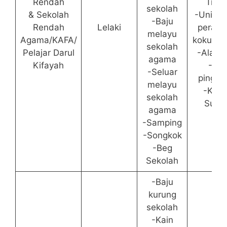
Rendah
Trac
sekolah
& Sekolah
-Unifor
-Baju
Rendah
Lelaki
perala
melayu
Agama/KAFA/
kokurik
sekolah
Pelajar Darul
-Alat tu
agama
Kifayah
-Tali
-Seluar
pingga
melayu
-Kasu
sekolah
Suka
agama
-Samping
-Songkok
-Beg
Sekolah
-Baju
kurung
sekolah
-Kain