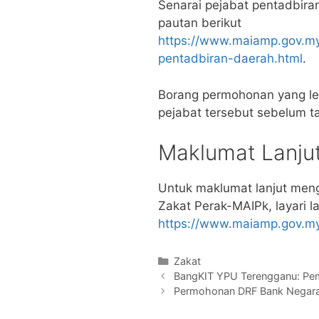
Senarai pejabat pentadbira
pautan berikut
https://www.maiamp.gov.my
pentadbiran-daerah.html
.
Borang permohonan yang le
pejabat tersebut sebelum t
Maklumat Lanju
Untuk maklumat lanjut men
Zakat Perak-MAIPk, layari 
https://www.maiamp.gov.my
Categories
Zakat
BangKIT YPU Terengganu: Pe
Permohonan DRF Bank Negara