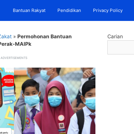
Bantuan Rakyat
Pendidikan
Privacy Policy
Zakat
»
Permohonan Bantuan
Carian
 Perak-MAIPk
ADVERTISEMENTS