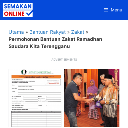
Skip
Menu
to
content
Utama
»
Bantuan Rakyat
»
Zakat
»
Permohonan Bantuan Zakat Ramadhan
Saudara Kita Terengganu
ADVERTISEMENTS