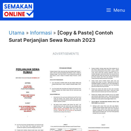
Skip
Menu
to
content
Utama
»
Informasi
»
[Copy & Paste] Contoh
Surat Perjanjian Sewa Rumah 2023
ADVERTISEMENTS