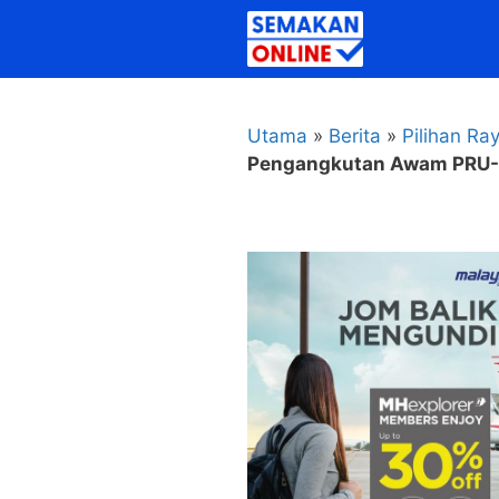
Skip
to
content
Utama
»
Berita
»
Pilihan Ra
Pengangkutan Awam PRU-