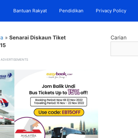
Bantuan Rakyat
Pendidikan
Privacy Policy
ya
»
Senarai Diskaun Tiket
Carian
15
ADVERTISEMENTS