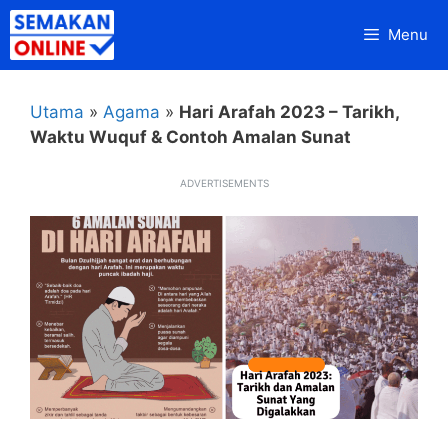
Skip
Menu
to
content
Utama
»
Agama
»
Hari Arafah 2023 – Tarikh,
Waktu Wuquf & Contoh Amalan Sunat
ADVERTISEMENTS