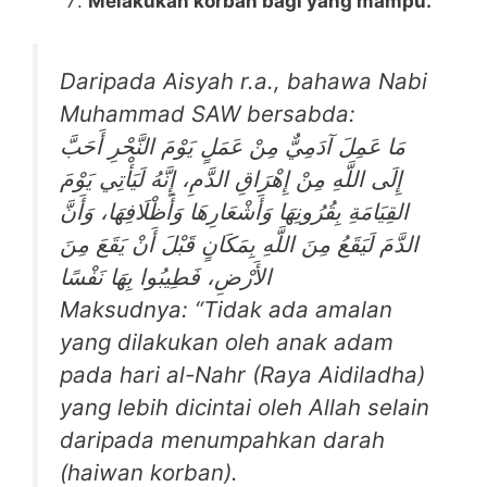
Melakukan korban bagi yang mampu.
Daripada Aisyah r.a., bahawa Nabi
Muhammad SAW bersabda:
مَا عَمِلَ آدَمِيٌّ مِنْ عَمَلٍ يَوْمَ النَّحْرِ أَحَبَّ
إِلَى اللَّهِ مِنْ إِهْرَاقِ الدَّمِ، إِنَّهُ لَيَأْتِي يَوْمَ
القِيَامَةِ بِقُرُونِهَا وَأَشْعَارِهَا وَأَظْلَافِهَا، وَأَنَّ
الدَّمَ لَيَقَعُ مِنَ اللَّهِ بِمَكَانٍ قَبْلَ أَنْ يَقَعَ مِنَ
الأَرْضِ، فَطِيبُوا بِهَا نَفْسًا
Maksudnya: “Tidak ada amalan
yang dilakukan oleh anak adam
pada hari al-Nahr (Raya Aidiladha)
yang lebih dicintai oleh Allah selain
daripada menumpahkan darah
(haiwan korban).