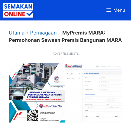
Skip
Menu
to
content
Utama
»
Perniagaan
»
MyPremis MARA:
Permohonan Sewaan Premis Bangunan MARA
ADVERTISEMENTS