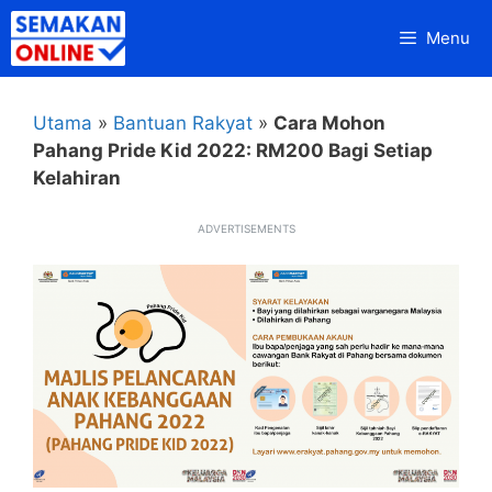
Skip
Menu
to
content
Utama
»
Bantuan Rakyat
»
Cara Mohon
Pahang Pride Kid 2022: RM200 Bagi Setiap
Kelahiran
ADVERTISEMENTS