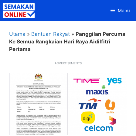
Skip
Menu
to
content
Utama
»
Bantuan Rakyat
»
Panggilan Percuma
Ke Semua Rangkaian Hari Raya Aidilfitri
Pertama
ADVERTISEMENTS