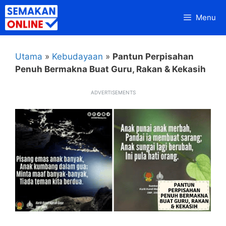
Skip
Menu
to
content
Utama
»
Kebudayaan
»
Pantun Perpisahan
Penuh Bermakna Buat Guru, Rakan & Kekasih
ADVERTISEMENTS