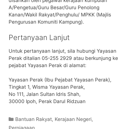
disahkan oleh pegawai kerajaan kumpulan
A/Pengetua/Guru Besar/Guru Penolong
Kanan/Wakil Rakyat/Penghulu/ MPKK (Majlis
Pengurusan Komuniti Kampung).
Pertanyaan Lanjut
Untuk pertanyaan lanjut, sila hubungi Yayasan
Perak ditalian 05-255 2929 atau berkunjung ke
pejabat Yayasan Perak di alamat:
Yayasan Perak (Ibu Pejabat Yayasan Perak),
Tingkat 1, Wisma Yayasan Perak,
No 111, Jalan Sultan Idris Shah,
30000 Ipoh, Perak Darul Ridzuan
Categories
Bantuan Rakyat
,
Kerajaan Negeri
,
Perniagaan