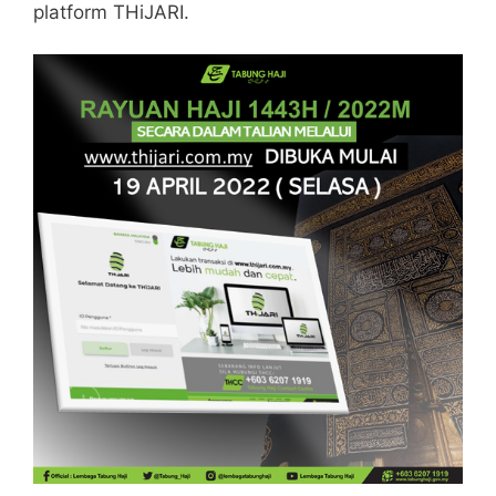
platform THiJARI.