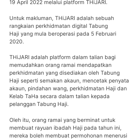
19 April 2022 melalui platform THiJARI.
Untuk makluman, THiJARI adalah sebuah
rangkaian perkhidmatan digital Tabung
Haji yang mula beroperasi pada 5 Februari
2020.
THiJARI adalah platform dalam talian bagi
memudahkan orang ramai mendapatkan
perkhidmatan yang disediakan oleh Tabung
Haji seperti semakan akaun, mencetak penyata
akaun, pindahan wang, perkhidmatan Haji dan
Kelab TaHa secara dalam talian kepada
pelanggan
Tabung Haji.
Oleh itu, orang ramai yang berminat untuk
membuat rayuan ibadah Haji pada tahun ini,
mereka boleh membuat permohonan menerusi