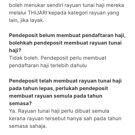
boleh menukar sendiri rayuan tunai haji mereka
melalui THiJARI kepada kategori rayuan yang
lain, jika layak.
Pendeposit belum membuat pendaftaran haji,
bolehkah pendeposit membuat rayuan tunai
haji?
Tidak boleh. Pendeposit perlu membuat
pendaftaran haji terlebih dahulu
Pendeposit telah membuat rayuan tunai haji
pada tahun lepas, perlukah pendeposit
membuat rayuan semula pada tahun
semasa?
Ya. Rayuan tunai haji perlu dibuat semula
kerana rayuan tersebut hanya sah pada tahun
semasa sahaja.