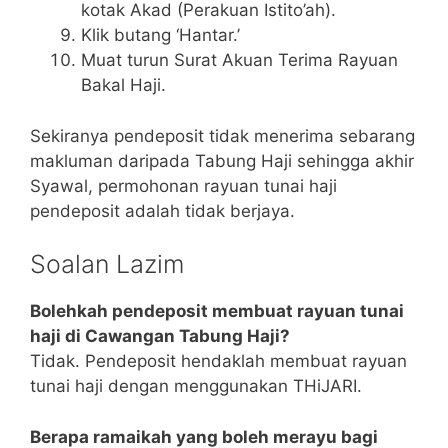
kotak Akad (Perakuan Istito’ah).
Klik butang ‘Hantar.’
Muat turun Surat Akuan Terima Rayuan
Bakal Haji.
Sekiranya pendeposit tidak menerima sebarang
makluman daripada Tabung Haji sehingga akhir
Syawal, permohonan rayuan tunai haji
pendeposit adalah tidak berjaya.
Soalan Lazim
Bolehkah pendeposit membuat rayuan tunai
haji di Cawangan Tabung Haji?
Tidak. Pendeposit hendaklah membuat rayuan
tunai haji dengan menggunakan THiJARI.
Berapa ramaikah yang boleh merayu bagi