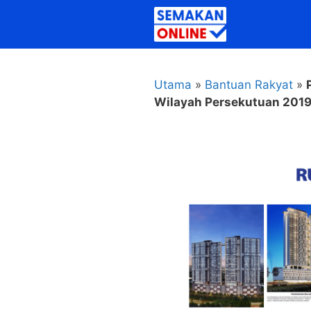
Skip
to
content
Utama
»
Bantuan Rakyat
»
Wilayah Persekutuan 201