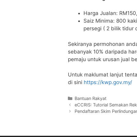
Harga Jualan: RM15
Saiz Minima: 800 kaki 
persegi ( 2 bilik tidur
Sekiranya permohonan anda 
sebanyak 10% daripada har
pemaju untuk urusan jual bel
Untuk maklumat lanjut tent
di sini
https://kwp.gov.my/
Categories
Bantuan Rakyat
eCCRIS: Tutorial Semakan Re
Pendaftaran Skim Perlindung