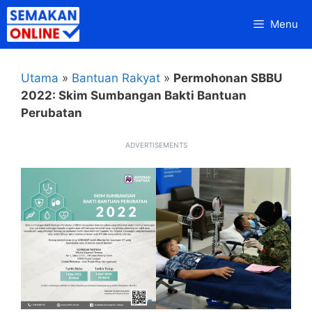
Skip
Menu
to
content
Utama
»
Bantuan Rakyat
»
Permohonan SBBU
2022: Skim Sumbangan Bakti Bantuan
Perubatan
ADVERTISEMENTS