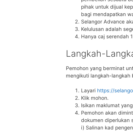
pihak untuk dijual ke
bagi mendapatkan wan
Selangor Advance aka
Kelulusan adalah seg
Hanya caj serendah 1% 
Langkah-Lang
Pemohon yang berminat un
mengikuti langkah-langkah b
Layari
https://selan
Klik mohon.
Isikan maklumat yang
Pemohon akan dimint
dokumen diperlukan s
i) Salinan kad penge