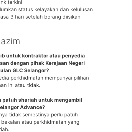
nk terkini
umkan status kelayakan dan kelulusan
a 3 hari setelah borang diisikan
Lazim
b untuk kontraktor atau penyedia
san dengan pihak Kerajaan Negeri
pulan GLC Selangor?
yedia perkhidmatan mempunyai pilihan
 ini atau tidak.
u patuh shariah untuk mengambil
Selangor Advance?
nya tidak semestinya perlu patuh
k bekalan atau perkhidmatan yang
iah.