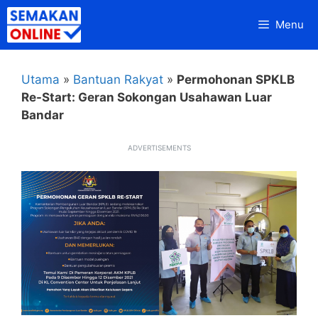
Skip
Menu
to
content
Utama
»
Bantuan Rakyat
»
Permohonan SPKLB
Re-Start: Geran Sokongan Usahawan Luar
Bandar
ADVERTISEMENTS