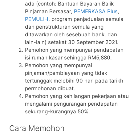
ada (contoh: Bantuan Bayaran Balik
Pinjaman Bersasar,
PEMERKASA Plus
,
PEMULIH
, program penjadualan semula
dan penstrukturan semula yang
ditawarkan oleh sesebuah bank, dan
lain-lain) setakat 30 September 2021.
Pemohon yang mempunyai pendapatan
isi rumah kasar sehingga RM5,880.
Pemohon yang mempunyai
pinjaman/pembiayaan yang tidak
tertunggak melebihi 90 hari pada tarikh
permohonan dibuat.
Pemohon yang kehilangan pekerjaan atau
mengalami pengurangan pendapatan
sekurang-kurangnya 50%.
Cara Memohon