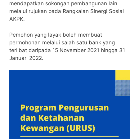
mendapatkan sokongan pembangunan lain
melalui rujukan pada Rangkaian Sinergi Sosial
AKPK.
Pemohon yang layak boleh membuat
permohonan melalui salah satu bank yang
terlibat daripada 15 November 2021 hingga 31
Januari 2022.