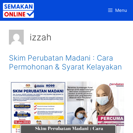
Skip
Menu
to
content
izzah
Skim Perubatan Madani : Cara
Permohonan & Syarat Kelayakan